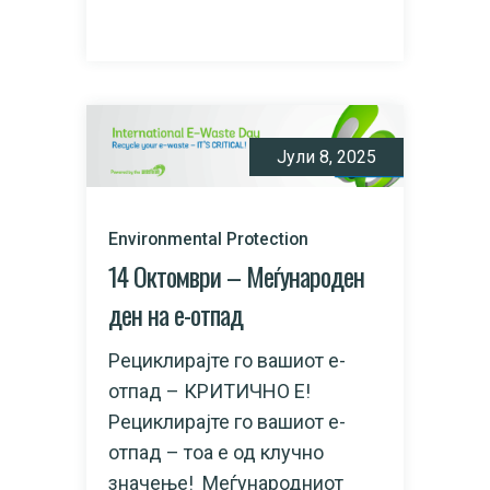
READ MORE
Јули 8, 2025
Environmental Protection
14 Октомври – Меѓународен
ден на е-отпад​
Рециклирајте го вашиот е-
отпад – КРИТИЧНО Е!
Рециклирајте го вашиот е-
отпад – тоа е од клучно
значење! Меѓународниот