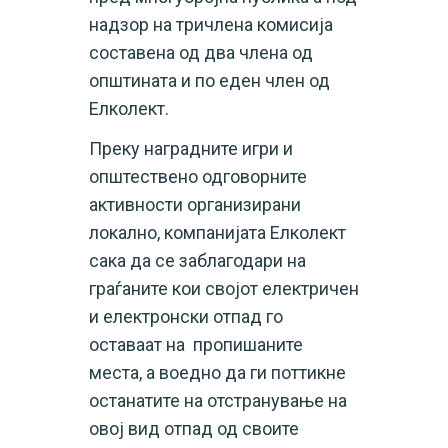
надзор на тричлена комисија
составена од два члена од
општината и по еден член од
Елколект.
Преку наградните игри и
општествено одговорните
активности организирани
локално, компанијата Елколект
сака да се заблагодари на
граѓаните кои својот електричен
и електронски отпад го
оставаат на пропишаните
места, а воедно да ги поттикне
останатите на отстранување на
овој вид отпад од своите