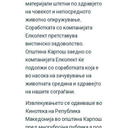
материјали штетни по здравјето
на човекот и непосредното
животно опкружување.
Соработката со компанијата
Елколект претставува
вистинско задоволство.
Општина Карпош заедно со
компанијата Елколект ќе
подолжи со соработката која е
во насока на зачувување на
животната средина и здравејто
на нашите сограѓани.
Извлекувањето се одвиваше во
Кинотека на Република
Македонија во општина Карпош
пред многубројна публика а под