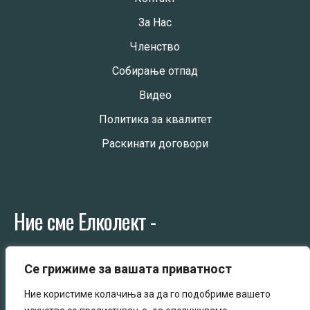
За Нас
Членство
Собирање отпад
Видео
Политика за квалитет
Раскинати договори
Ние сме Елколект -
Колективен постапувач со електрична и електронска
Се грижиме за вашата приватност
опрема
Ние користиме колачиња за да го подобриме вашето