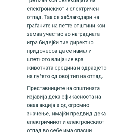
третман кон селекцијата на
електронскиот и електричен
отпад. Таа се заблагодари на
граѓаните на петте општини кои
земаа учество во наградната
игра бидејќи тие директно
придонесоа да се намали
штетното влијание врз
животната средина и здравјето
на луѓето од овој тип на отпад.
Преставниците на општината
изјавија дека ефикасноста на
оваа акција е од огромно
значење, имајќи предвид дека
електричниот и електронскиот
отпад во себе има опасни