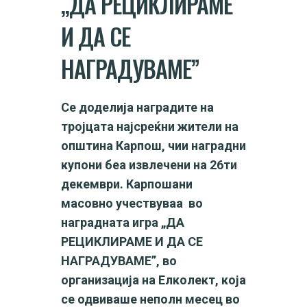
„ДА РЕЦИКЛИРАМЕ
И ДА СЕ
НАГРАДУВАМЕ”
Се доделија наградите на
тројцата нaјсреќни жители на
општина Карпош, чии наградни
купони беа извлечени на 26ти
декември. Карпошани
масовно учествуваа во
наградната игра „
ДА
РЕЦИКЛИРАМЕ И ДА СЕ
НАГРАДУВАМЕ”, во
организација на Елколект, која
се одвиваше неполн месец во