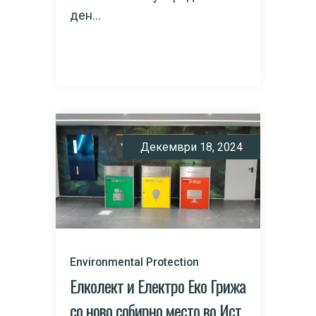
ден...
READ MORE
Декември 18, 2024
Environmental Protection
Елколект и Електро Еко Грижа
со ново собирно место во Ист