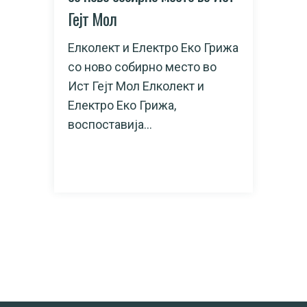
Гејт Мол
Елколект и Електро Еко Грижа
со ново собирно место во
Ист Гејт Мол Елколект и
Електро Еко Грижа,
воспоставија...
READ MORE