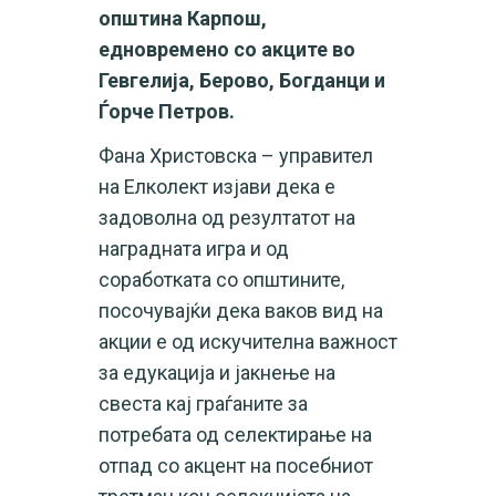
општина Карпош,
едновремено со акците во
Гевгелија, Берово, Богданци и
Ѓорче Петров.
Фана Христовска – управител
на Елколект изјави дека е
задоволна од резултатот на
наградната игра и од
соработката со општините,
посочувајќи дека ваков вид на
акции е од искучителна важност
за едукација и јакнење на
свеста кај граѓаните за
потребата од селектирање на
отпад со акцент на посебниот