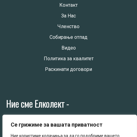
Контакт
За Нас
Членство
Собирање отпад
Видео
Политика за квалитет
Раскинати договори
Ние сме Елколект -
Колективен постапувач со електрична и електронска
Се грижиме за вашата приватност
опрема
Ние користиме колачиња за да го подобриме вашето