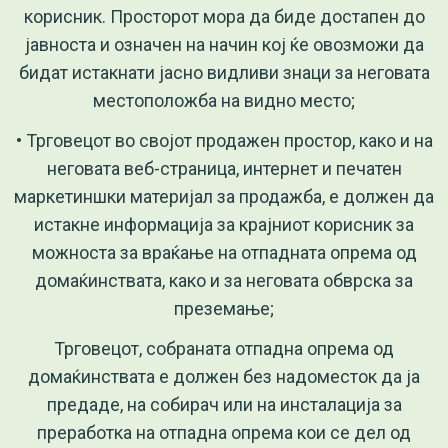
корисник. Просторот мора да биде достапен до
јавноста и означен на начин кој ќе овозможи да
бидат истакнати јасно видливи знаци за неговата
местоположба на видно место;
• Трговецот во својот продажен простор, како и на
неговата веб-страница, интернет и печатен
маркетиншки материјал за продажба, е должен да
истакне информација за крајниот корисник за
можноста за враќање на отпадната опрема од
домаќинствата, како и за неговата обврска за
преземање;
Трговецот, собраната отпадна опрема од
домаќинствата е должен без надоместок да ја
предаде, на собирач или на инсталација за
преработка на отпадна опрема кои се дел од