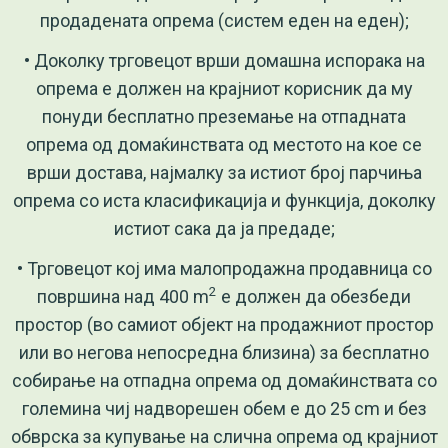
продадената опрема (систем еден на еден);
• Доколку трговецот врши домашна испорака на
опрема е должен на крајниот корисник да му
понуди бесплатно преземање на отпадната
опрема од домаќинствата од местото на кое се
врши достава, најмалку за истиот број парчиња
опрема со иста класификација и функција, доколку
истиот сака да ја предаде;
• Трговецот кој има малопродажна продавница со
2
површина над 400 m
е должен да обезбеди
простор (во самиот објект на продажниот простор
или во негова непосредна близина) за бесплатно
собирање на отпадна опрема од домаќинствата со
големина чиј надворешен обем е до 25 cm и без
обврска за купување на слична опрема од крајниот