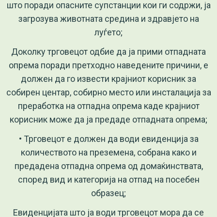
што поради опасните супстанции кои ги содржи, ја
загрозува животната средина и здравјето на
луѓето;
Доколку трговецот одбие да ја прими отпадната
опрема поради претходно наведените причини, е
должен да го извести крајниот корисник за
собирен центар, собирно место или инсталација за
преработка на отпадна опрема каде крајниот
корисник може да ја предаде отпадната опрема;
• Трговецот е должен да води евиденција за
количеството на преземена, собрана како и
предадена отпадна опрема од домаќинствата,
според вид и категорија на отпад на посебен
образец;
Евиденцијата што ја води трговецот мора да се