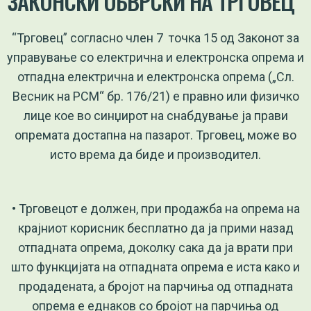
ЗАКОНСКИ
ОБВРСКИ
НА ТРГОВЕЦ
“Трговец” согласно член 7 точка 15 од Законот за
управување со електрична и електронска опрема и
отпадна електрична и електронска опрема („Сл.
Весник на РСМ“ бр. 176/21) е правно или физичко
лице кое во синџирот на снабдување ја прави
опремата достапна на пазарот. Трговец, може во
исто врема да биде и производител.
• Трговецот е должен, при продажба на опрема на
крајниот корисник бесплатно да ја прими назад
отпадната опрема, доколку сака да ја врати при
што функцијата на отпадната опрема е иста како и
продадената, а бројот на парчиња од отпадната
опрема е еднаков со бројот на парчиња од