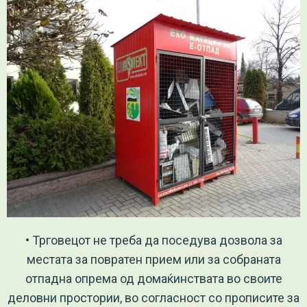
• Трговецот не треба да поседува дозвола за
местата за повратен прием или за собраната
отпадна опрема од домаќинствата во своите
деловни простории, во согласност со прописите за