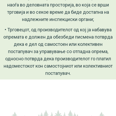
наоѓа во деловната просторија, во која се врши
трговија и во секое време да биде достапна на
надлежните инспекциски органи;
• Трговецот, од производителот од кој ја набавува
опремата е должен да обезбеди писмена потврда
дека е дел од самостоен или колективен
постапувач за управување со отпадна опрема,
односно потврда дека производителот го платил
надоместокот кон самостојниот или колективниот
постапувач.