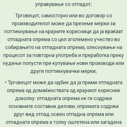
управување со отпадот;
Трговецот, самостојно или во договор со
производителот може да преземе мерки за
поттикнување на крајните корисници да ја враќаат
отпадната опрема со цел зголемено учество во
собирањето на отпадната опрема, олеснување на
процесот за повторна употреба и преработка преку
нудење попусти при купување нови производи или
други поттикнувачки мерки;
• Трговецот може да одбие да ја прими отпадната
опрема од домаќинствата од крајниот корисник
доколку: отпадната опрема не ги содржи
основните составни делови, опремата содржи
друг вид отпад освен отпадна опрема или
отпадната опрема е толку оштетена или загадена