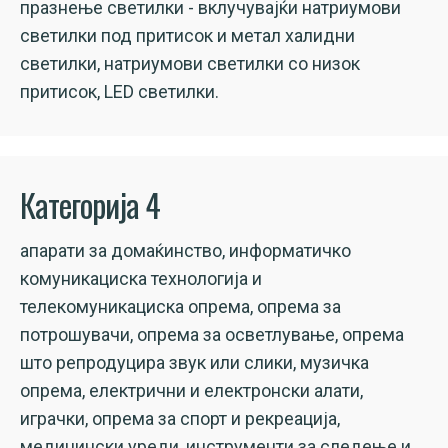
празнење светилки - вклучувајќи натриумови
светилки под притисок и метал халидни
светилки, натриумови светилки со низок
притисок, LED светилки.
Категорија 4
апарати за домаќинство, информатичко
комуникациска технологија и
телекомуникациска опрема, опрема за
потрошувачи, опрема за осветлување, опрема
што репродуцира звук или слики, музичка
опрема, електрични и електронски алати,
играчки, опрема за спорт и рекреација,
медицински уреди, инструменти за следење и