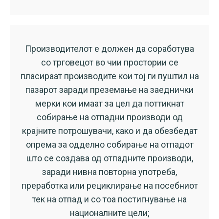
Производителот е должен да соработува
со трговецот во чии простории се
пласираат производите кои тој ги пуштил на
пазарот заради преземање на заеднички
мерки кои имаат за цел да поттикнат
собирање на отпадни производи од
крајните потрошувачи, како и да обезбедат
опрема за одделно собирање на отпадот
што се создава од отпадните производи,
заради нивна повторна употреба,
преработка или рециклирање на посебниот
тек на отпад и со тоа постигнување на
националните цели;