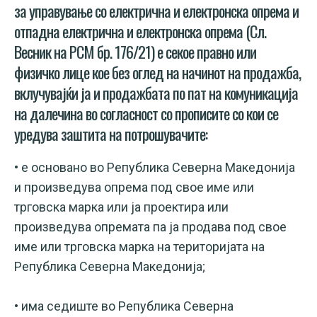
за управување со електрична и електронска опрема и
отпадна електрична и електронска опрема (Сл.
Весник на РСМ бр. 176/21) е секое правно или
физичко лице кое без оглед на начинот на продажба,
вклучувајќи ја и продажбата по пат на комуникација
на далечина во согласност со прописите со кои се
уредува заштита на потрошувачите:
• е основано во Република Северна Македонија
и произведува опрема под свое име или
трговска марка или ја проектира или
произведува опремата па ја продава под свое
име или трговска марка на територијата на
Република Северна Македонија;
• има седиште во Република Северна