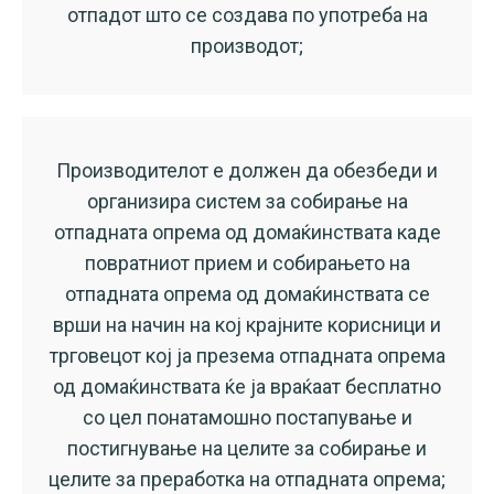
отпадот што се создава по употреба на
производот;
Производителот е должен да обезбеди и
организира систем за собирање на
отпадната опрема од домаќинствата каде
повратниот прием и собирањето на
отпадната опрема од домаќинствата се
врши на начин на кој крајните корисници и
трговецот кој ја презема отпадната опрема
од домаќинствата ќе ја враќаат бесплатно
со цел понатамошно постапување и
постигнување на целите за собирање и
целите за преработка на отпадната опрема;