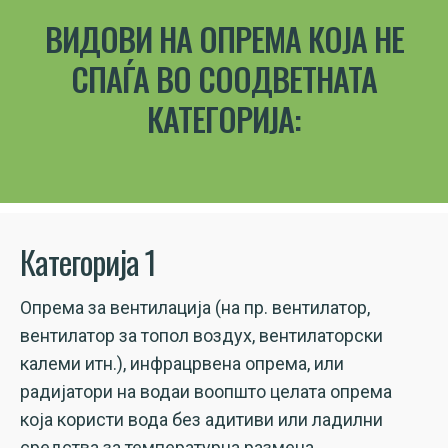
ВИДОВИ НА ОПРЕМА КОЈА НЕ
СПАЃА ВО СООДВЕТНАТА
КАТЕГОРИЈА:
Категорија 1
Опрема за вентилација (на пр. вентилатор,
вентилатор за топол воздух, вентилаторски
калеми итн.), инфрацрвена опрема, или
радијатори на водаи воопшто целата опрема
која користи вода без адитиви или ладилни
средства за температурна размена