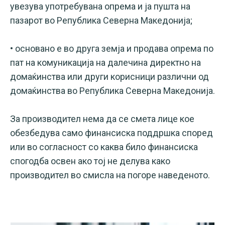
увезува употребувана опрема и ја пушта на
пазарот во Република Северна Македонија;
• основано е во друга земја и продава опрема по
пат на комуникација на далечина директно на
домаќинства или други корисници различни од
домаќинства во Република Северна Македонија.
За производител нема да се смета лице кое
обезбедува само финансиска поддршка според
или во согласност со каква било финансиска
спогодба освен ако тој не делува како
производител во смисла на погоре наведеното.