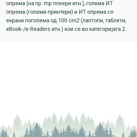
опрема (на пр. mp плеери итн.), голема ИТ
опрема (големи принтери) и ИТ опрема со
екрани поголема од 100 cm2 (лаптопи, таблети,
eBook-/e-Readers итн.) кои се во категоријата 2.