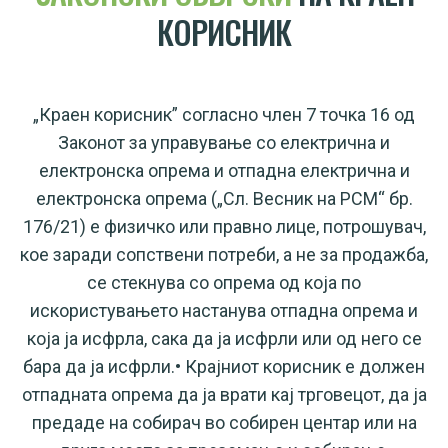
КОРИСНИК
„Краен корисник” согласно член 7 точка 16 од
Законот за управување со електрична и
електронска опрема и отпадна електрична и
електронска опрема („Сл. Весник на РСМ“ бр.
176/21) е физичко или правно лице, потрошувач,
кое заради сопствени потреби, а не за продажба,
се стекнува со опрема од која по
искористувањето настанува отпадна опрема и
која ја исфрла, сака да ја исфрли или од него се
бара да ја исфрли.• Крајниот корисник е должен
отпадната опрема да ја врати кај трговецот, да ја
предаде на собирач во собирен центар или на