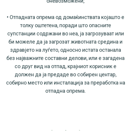
оневозможени;
• Отпадната опрема од домаќинствата којашто е
толку оштетена, поради што опасните
супстанции содржани во неа, ја загрозуваат или
би можеле да ја загрозат животната средина и
здравјето на луѓето, односно истата останала
без најважните составни делови, или е загадена
со друг вид на отпад, крајниот корисник е
должен да ја предаде во собирен центар,
собирно место или инсталација за преработка на
отпадна опрема.