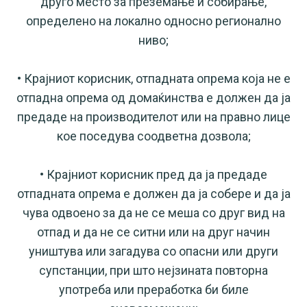
друго место за преземање и собирање,
определено на локално односно регионално
ниво;
• Крајниот корисник, отпадната опрема која не е
отпадна опрема од домаќинства е должен да ја
предаде на производителот или на правно лице
кое поседува соодветна дозвола;
• Крајниот корисник пред да ја предаде
отпадната опрема е должен да ја собере и да ја
чува одвоено за да не се меша со друг вид на
отпад и да не се ситни или на друг начин
уништува или загадува со опасни или други
супстанции, при што нејзината повторна
употреба или преработка би биле