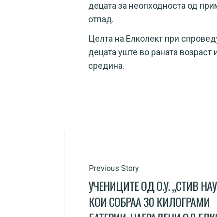
децата за неопходноста од при
отпад.
Целта на Елколект при спроведу
децата уште во раната возраст 
средина.
Previous Story
УЧЕНИЦИТЕ ОД О.У. „СТИВ НА
КОИ СОБРАА 30 КИЛОГРАМИ