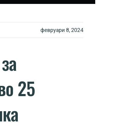
февруари 8, 2024
 за
во 25
ика