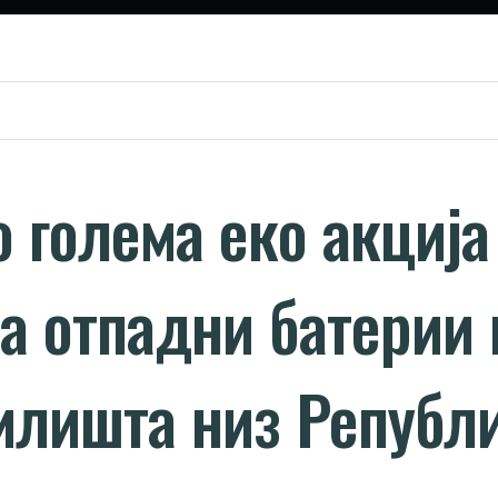
 голема еко акција
а отпадни батерии 
илишта низ Републ