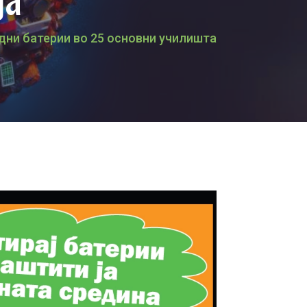
дни батерии во 25 основни училишта