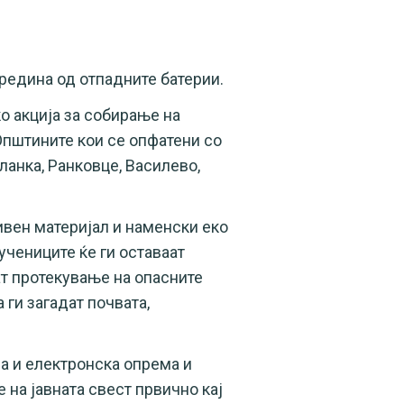
редина од отпадните батерии.
о акција за собирање на
Општините кои се опфатени со
аланка, Ранковце, Василево,
ивен материјал и наменски еко
учениците ќе ги оставаат
ат протекување на опасните
 ги загадат почвата,
а и електронска опрема и
 на јавната свест првично кај