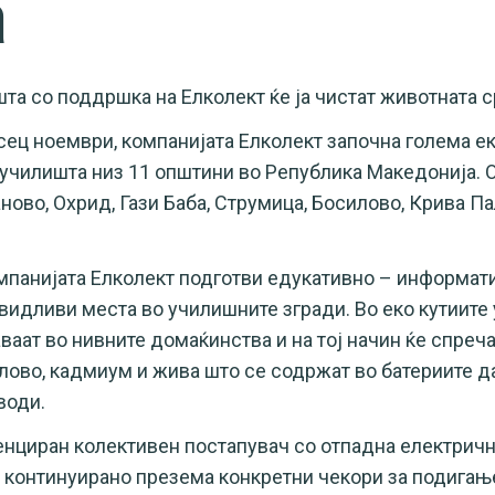
а
та со поддршка на Елколект ќе ја чистат животната с
сец ноември, компанијата Елколект започна голема ек
 училишта низ 11 општини во Република Македонија. 
аново, Охрид, Гази Баба, Струмица, Босилово, Крива П
омпанијата Елколект подготви едукативно – информат
 видливи места во училишните згради. Во еко кутиите 
ваат во нивните домаќинства и на тој начин ќе спреч
олово, кадмиум и жива што се содржат во батериите да
води.
енциран колективен постапувач со отпадна електричн
 континуирано презема конкретни чекори за подигање