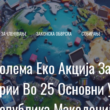
Телефон:
ЗАЧЛЕНУВАЊЕ
ЗАКОНСКА ОБВРСКА
СОБИРАЊЕ
ПРОИЗВОДИТЕЛ
Голема Еко Акција З
ТРГОВЕЦ
ИМ
КРАЕН КОРИСНИК
рии Во 25 Основни
НДАР
ОПШТИНА
 ЗА КВАЛИТЕТ
ЗАКОНОДАВСТВО
епублика Македони