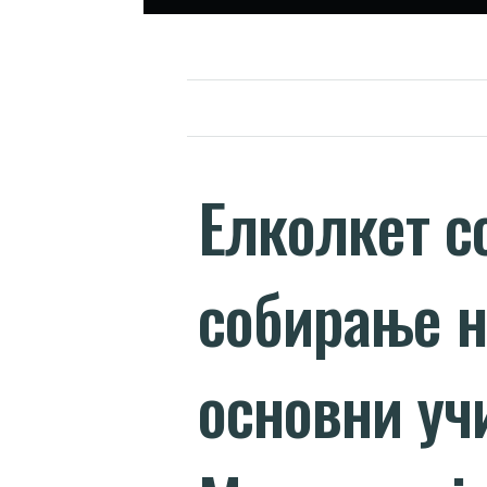
Елколкет со
собирање н
основни уч