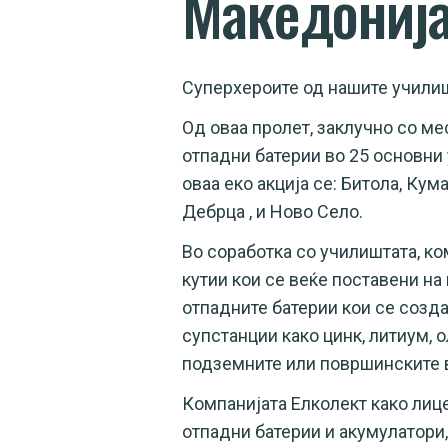
Македониј
Суперхероите од нашите училиш
Од оваа пролет, заклучно со ме
отпадни батерии во 25 основни
оваа еко акција се: Битола, Кум
Дебрца , и Ново Село.
Во соработка со училиштата, к
кутии кои се веќе поставени на
отпадните батерии кои се созда
супстанции како цинк, литиум, 
подземните или површинските 
Компанијата Елколект како лиц
отпадни батерии и акумулатори,