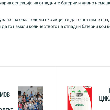
марна селекција на отпадните батерии и нивно немеш
вање на оваа голема еко акција е да го поттикне соз
и да го намали количеството на отпадни батерии кои 
УМОВ
ЦИКЛ