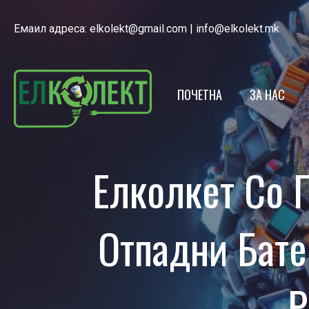
Емаил адреса:
elkolekt@gmail.com
|
info@elkolekt.mk
ПОЧЕТНА
ЗА НАС
ЕЛКОЛЕКТ
Елколкет Со 
ЛИЦЕНЦА
НАШИОТ Т
Отпадни Бате
ЕКО КАЛЕ
ПОЛИТИКА
Р