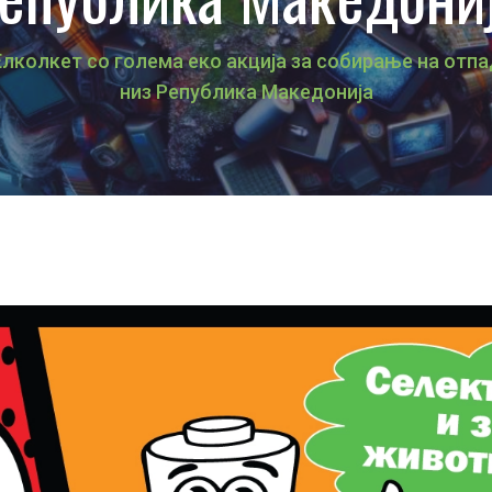
Елколкет со голема еко акција за собирање на отпа
низ Република Македонија