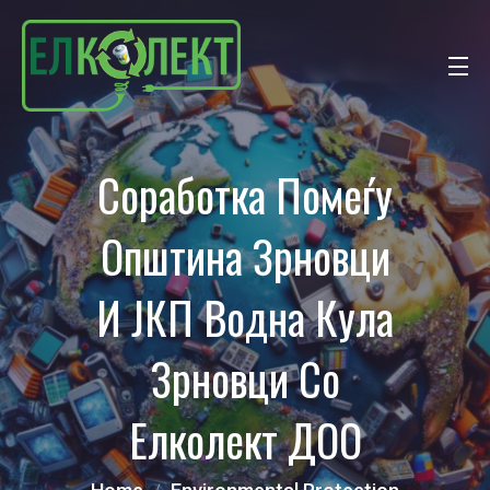
Соработка Помеѓу
Општина Зрновци
И ЈКП Водна Кула
Зрновци Со
Елколект ДОО