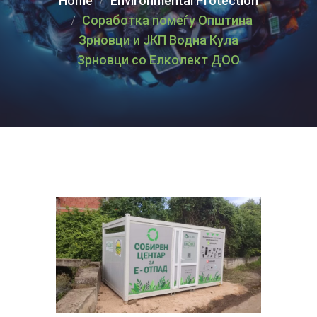
Home
Environmental Protection
Соработка помеѓу Општина
Зрновци и ЈКП Водна Кула
Зрновци со Елколект ДОО