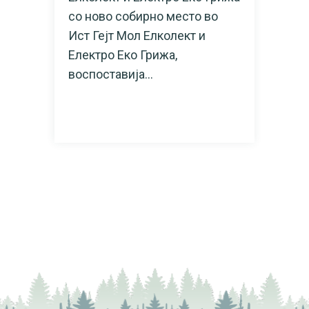
со ново собирно место во
Ист Гејт Мол Елколект и
Електро Еко Грижа,
воспоставија...
READ MORE