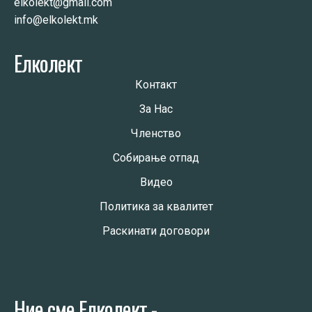
elkolekt@gmail.com
info@elkolekt.mk
Елколект
Контакт
За Нас
Членство
Собирање отпад
Видео
Политика за квалитет
Раскинати договори
Ние сме Елколект -