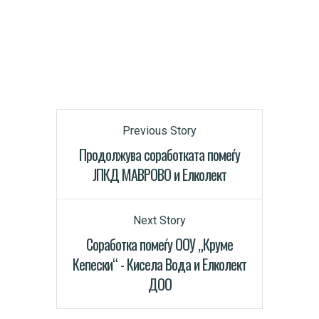
Previous Story
Продолжува соработката помеѓу
ЈПКД МАВРОВО и Елколект
Next Story
Соработка помеѓу ООУ „Круме
Кепески“ - Кисела Вода и Елколект
ДОО