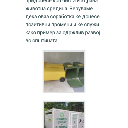
придонесе кон чиста и здрава
животна средина. Веруваме
дека оваа соработка ќе донесе
позитивни промени и ќе служи
како пример за одржлив развој
во општината.