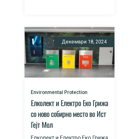
READ MORE
Декември 18, 2024
Environmental Protection
Елколект и Електро Еко Грижа
со ново собирно место во Ист
Гејт Мол
Елколект и Електро Еко Грижа