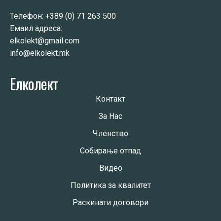
Телефон:
+389 (0) 71 263 500
Емаил адреса:
elkolekt@gmail.com
info@elkolekt.mk
Елколект
Контакт
За Нас
Членство
Собирање отпад
Видео
Политика за квалитет
Раскинати договори