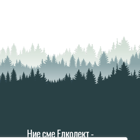
Ние сме Елколект -