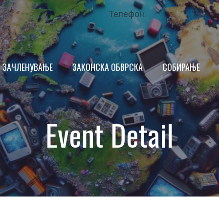
Телефон:
ЗАЧЛЕНУВАЊЕ
ЗАКОНСКА ОБВРСКА
СОБИРАЊЕ
ПРОИЗВОДИТЕЛ
Event Detail
ТРГОВЕЦ
ИМ
КРАЕН КОРИСНИК
НДАР
ОПШТИНА
 ЗА КВАЛИТЕТ
ЗАКОНОДАВСТВО