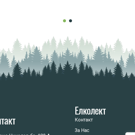
Елколект
нтакт
Контакт
За Нас