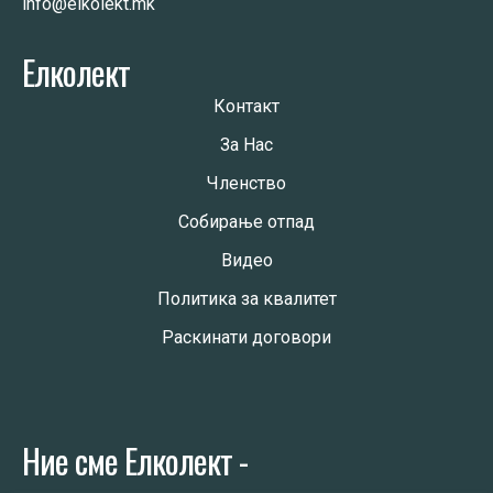
info@elkolekt.mk
Елколект
Контакт
За Нас
Членство
Собирање отпад
Видео
Политика за квалитет
Раскинати договори
Ние сме Елколект -