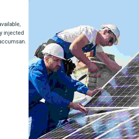
vailable,
y injected
 accumsan.