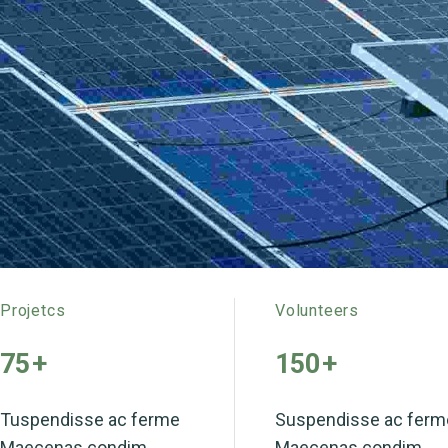
Projetcs
Volunteers
75
+
150
+
Tuspendisse ac ferme
Suspendisse ac ferm
Maecenas condim.
Maecenas condim.