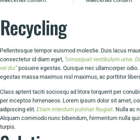
Recycling
Pellentesque tempor euismod molestie. Duis lacus maur
consectetur id diam eget,
“consequat vestibulum urna. Du
 ipsum dolor sit amet, consectetur adipiscing elit, sed 
vel dui”
posuere egestas. Quisque nec ullamcorper odio.
mod tempor incididunt ut labore et dolore magna aliqua. 
egestas massa maximus nisl maximus, ac porttitor liber
m suspendisse ultrices gravida.
Class aptent taciti sociosqu ad litora torquent per conubi
per inceptos himenaeos. Lorem ipsum dolor sit amet, c
adipiscing elit.
Etiam interdum pulvinar feugiat.
Nulla ac n
Aliquam commodo nunc bibendum, fermentum nulla quis,
turpis.