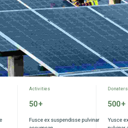
Activities
Donaters
50
+
500
+
e
Fusce ex suspendisse pulvinar
Yusce e
accumsan.
pulvinar