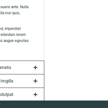
suere ante. Nulla
la nisi quis,
ed, imperdiet
, interdum lorem
uis augue egestas
enatis
ingilla.
olutpat.