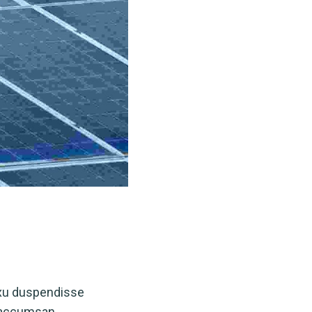
xu duspendisse
 accumsan.