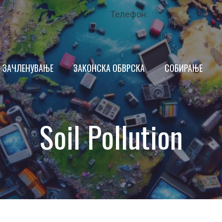
Телефон:
ЗАЧЛЕНУВАЊЕ
ЗАКОНСКА ОБВРСКА
СОБИРАЊЕ
ПРОИЗВОДИТЕЛ
Soil Pollution
ТРГОВЕЦ
ИМ
КРАЕН КОРИСНИК
НДАР
ОПШТИНА
 ЗА КВАЛИТЕТ
ЗАКОНОДАВСТВО