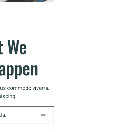
t
We
Happen
isus commodo viverra.
iscing.
da.