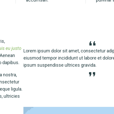
is,
is eu justo
do
Lorem ipsum dolor sit amet, consectetur adipi
 Aenean
Quis
eiusmod tempor incididunt ut labore et dolor
o dapibus.
ipsum suspendisse ultrices gravida.
a nostra,
onsectetur
eque ligula.
 ultricies