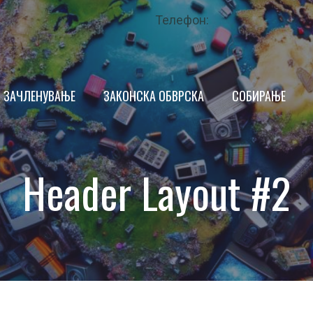
Телефон:
ЗАЧЛЕНУВАЊЕ
ЗАКОНСКА ОБВРСКА
СОБИРАЊЕ
ПРОИЗВОДИТЕЛ
Header Layout #2
ТРГОВЕЦ
ИМ
КРАЕН КОРИСНИК
НДАР
ОПШТИНА
 ЗА КВАЛИТЕТ
ЗАКОНОДАВСТВО