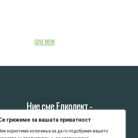
СОБИРАЊЕ
GIVE NOW
Ние сме Елколект -
Се грижиме за вашата приватност
Колективен постапувач со
електрична и електронска опрема
Ние користиме колачиња за да го подобриме вашето