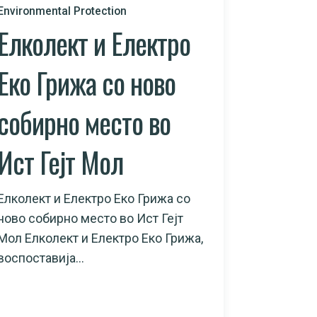
Environmental Protection
Елколект и Електро
Еко Грижа со ново
собирно место во
Ист Гејт Мол
Елколект и Електро Еко Грижа со
ново собирно место во Ист Гејт
Мол Елколект и Електро Еко Грижа,
воспоставија...
READ MORE