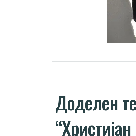
Доделен те
“Христијан