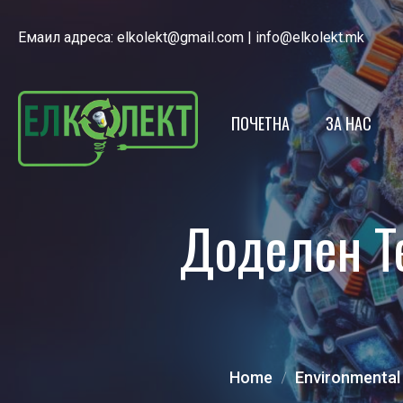
Емаил адреса:
elkolekt@gmail.com
|
info@elkolekt.mk
ПОЧЕТНА
ЗА НАС
ЕЛКОЛЕКТ
Доделен Т
ЛИЦЕНЦА
НАШИОТ Т
ЕКО КАЛЕ
ПОЛИТИКА
Home
Environmental