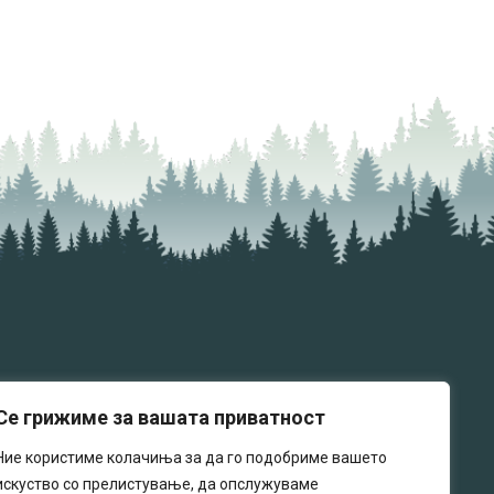
Се грижиме за вашата приватност
Ние сме Елколект -
Ние користиме колачиња за да го подобриме вашето
искуство со прелистување, да опслужуваме