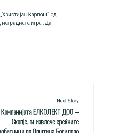
У„Христијан Карпош“ од
 наградната игра „Да
Next Story
Компанијата ЕЛКОЛЕКТ ДОО –
Скопје, ги извлече среќните
добитници во Општина Босилово