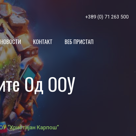
+389 (0) 71 263 500
НОВОСТИ
КОНТАКТ
ВЕБ ПРИСТАП
МЖСПП
ите Од ООУ
Членки
ОУ “Христијан Карпош“