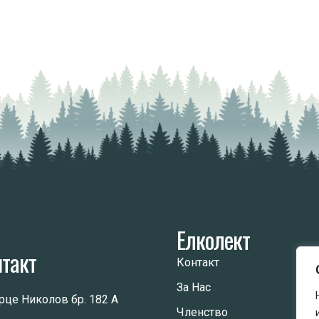
Елколект
нтакт
Контакт
За Нас
Орце Николов бр. 182 А
Членство