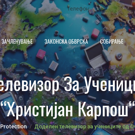
Телефон:
ЗАЧЛЕНУВАЊЕ
ЗАКОНСКА ОБВРСКА
СОБИРАЊЕ
ПРОИЗВОДИТЕЛ
елевизор За Учениц
ТРГОВЕЦ
ИМ
КРАЕН КОРИСНИК
“Христијан Карпош“
НДАР
ОПШТИНА
 ЗА КВАЛИТЕТ
ЗАКОНОДАВСТВО
 Protection
Доделен телевизор за учениците од О