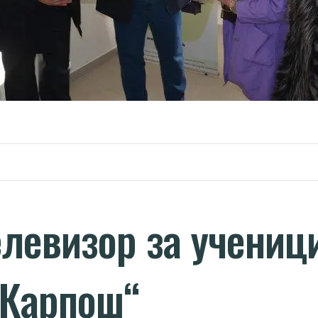
левизор за учениц
 Карпош“