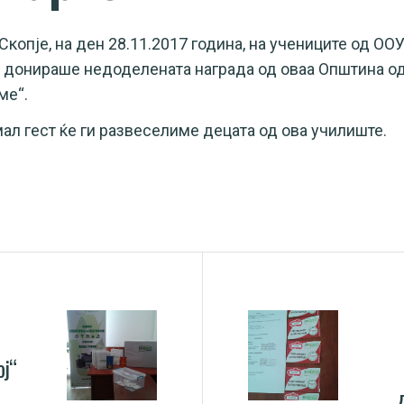
опје, на ден 28.11.2017 година, на учениците од ОО
а донираше недоделената награда од оваа Општина од
ме“.
ал гест ќе ги развеселиме децата од ова училиште.
ој“