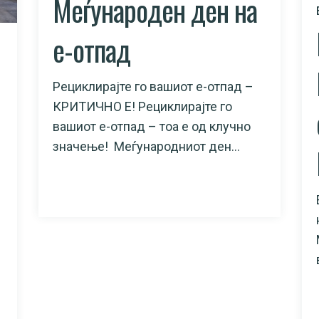
Меѓународен ден на
е-отпад​
Рециклирајте го вашиот е-отпад –
КРИТИЧНО Е! Рециклирајте го
вашиот е-отпад – тоа е од клучно
значење! Меѓународниот ден...
READ MORE