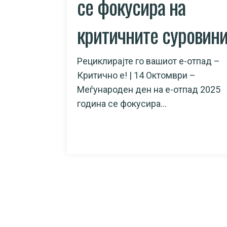
се фокусира на
критичните суровин
Рециклирајте го вашиот е-отпад –
Критично e! | 14 Октомври –
Меѓународен ден на е-отпад 2025
година се фокусира...
READ MORE