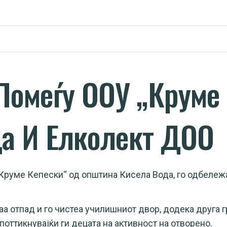
Помеѓу ООУ „Круме
а И Елколект ДОО
„Круме Кепески“ од општина Кисела Вода, го одбележ
аа отпад и го чистеа училишниот двор, додека друга 
 поттикнувајќи ги децата на активност на отворено.