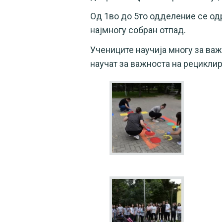
Од 1во до 5то одделение се од
најмногу собран отпад.
Учениците научија многу за ва
научат за важноста на рецикли