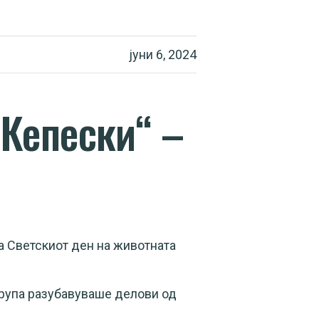
јуни 6, 2024
 Кепески“ –
а Светскиот ден на животната
група разубавуваше делови од