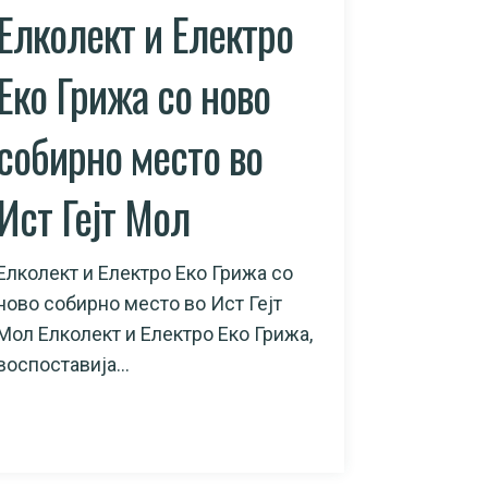
Елколект и Електро
Еко Грижа со ново
собирно место во
Ист Гејт Мол
Елколект и Електро Еко Грижа со
ново собирно место во Ист Гејт
Мол Елколект и Електро Еко Грижа,
воспоставија...
READ MORE