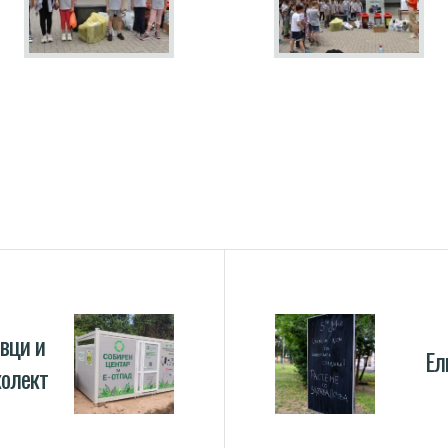
вци и
Ел
колект