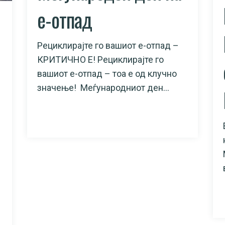
е-отпад​
Рециклирајте го вашиот е-отпад –
КРИТИЧНО Е! Рециклирајте го
вашиот е-отпад – тоа е од клучно
значење! Меѓународниот ден...
READ MORE