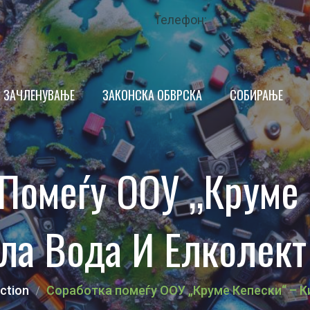
Телефон:
ЗАЧЛЕНУВАЊЕ
ЗАКОНСКА ОБВРСКА
СОБИРАЊЕ
ПРОИЗВОДИТЕЛ
Помеѓу ООУ „Круме
ТРГОВЕЦ
ИМ
КРАЕН КОРИСНИК
ла Вода И Елколек
НДАР
ОПШТИНА
 ЗА КВАЛИТЕТ
ЗАКОНОДАВСТВО
ction
Соработка помеѓу ООУ „Круме Кепески“ – 