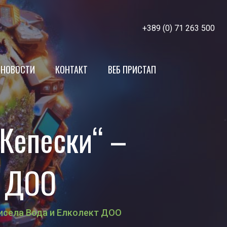
+389 (0) 71 263 500
НОВОСТИ
КОНТАКТ
ВЕБ ПРИСТАП
МЖСПП
 Кепески“ –
Членки
т ДОО
Кисела Вода и Елколект ДОО