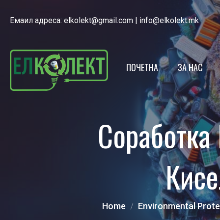
Емаил адреса:
elkolekt@gmail.com
|
info@elkolekt.mk
ПОЧЕТНА
ЗА НАС
ЕЛКОЛЕКТ
Соработка 
ЛИЦЕНЦА
НАШИОТ Т
Кисе
ЕКО КАЛЕ
ПОЛИТИКА
Home
Environmental Prote