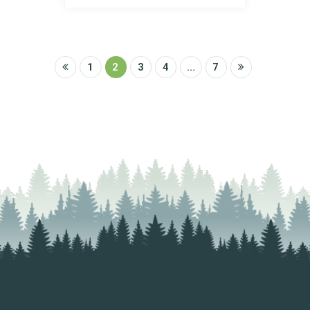
1
2
3
4
…
7