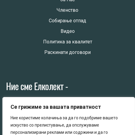
Членство
Собирање отпад
Видео
Политика за квалитет
Раскинати договори
Ние сме Елколект -
Колективен постапувач со електрична и електронска
Се грижиме за вашата приватност
опрема
Ние користиме колачиња за да го подобриме вашето
искуство со прелистување, да опслужуваме
персонализирани реклами или содржини и да го