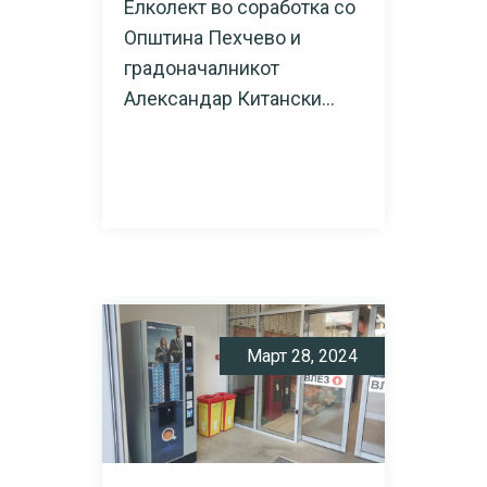
Елколект во соработка со
Општина Пехчево и
градоначалникот
Александар Китански...
READ MORE
Март 28, 2024