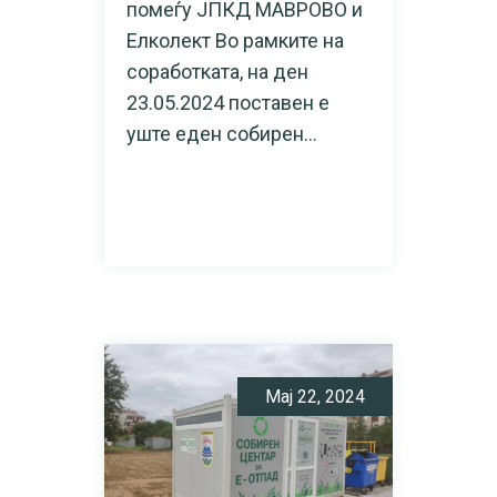
помеѓу ЈПКД МАВРОВО и
Елколект Во рамките на
соработката, на ден
23.05.2024 поставен е
уште еден собирен...
READ MORE
Мај 22, 2024