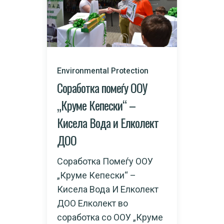
Environmental Protection
Соработка помеѓу ООУ
„Круме Кепески“ –
Кисела Вода и Елколект
ДОО
Соработка Помеѓу ООУ
„Круме Кепески“ –
Кисела Вода И Елколект
ДОО Елколект во
соработка со ООУ „Круме