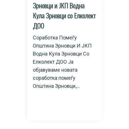
Зрновци и ЈКП Водна
Кула Зрновци со Елколект
ДОО
Соработка Помеѓу
Општина Зрновци И ЈКП
Водна Кула Зрновци Со
Елколект ДОО Ја
објавуваме новата
соработка помеѓу
Општина Зрновци,...
READ MORE