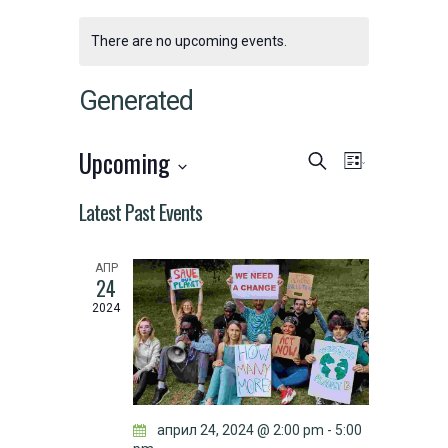
There are no upcoming events.
Generated
Upcoming
Events
Event
Search
List
Select
Search
Latest Past Events
Views
date.
and
Naviga
АПР
24
Views
2024
Navigation
април 24, 2024 @ 2:00 pm
-
5:00