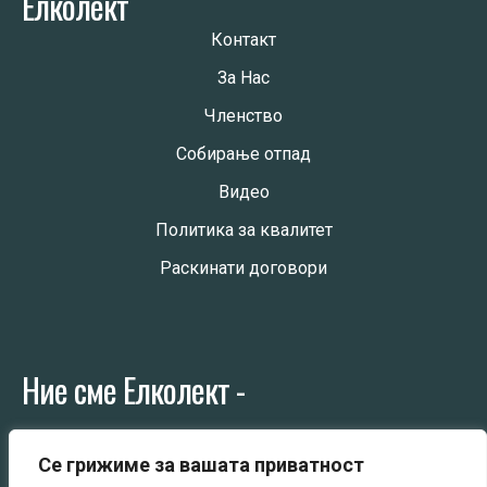
Елколект
Контакт
За Нас
Членство
Собирање отпад
Видео
Политика за квалитет
Раскинати договори
Ние сме Елколект -
Колективен постапувач со електрична и електронска
Се грижиме за вашата приватност
опрема