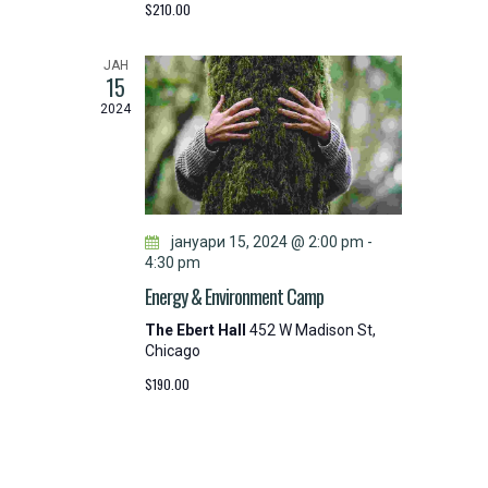
$210.00
ЈАН
15
2024
јануари 15, 2024 @ 2:00 pm
-
4:30 pm
Energy & Environment Camp
The Ebert Hall
452 W Madison St,
Chicago
$190.00